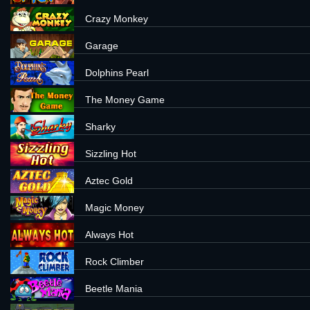
Crazy Monkey
Garage
Dolphins Pearl
The Money Game
Sharky
Sizzling Hot
Aztec Gold
Magic Money
Always Hot
Rock Climber
Beetle Mania