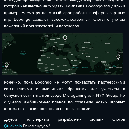
которой неизвестно чего ждать. Компания Booongo тому яркий
пример. Несмотря на малый срок работы в сфере азартных
игр, Booongo создают высококачественный слоты с учетом
пожеланий пользователей и партнеров.
Конечно, пока Booongo не могут похвастать партнерскими
соглашениями с именитыми брендами или участием в
бонусной сети гигантов вроде Microgaming или NYX Group. Но
с учетом амбициозных планов по созданию новых игровых
автоматов – такие новости явно не за горами.
Другой популярный разработчик онлайн слотов
Quickspin
.Рекомендуем!