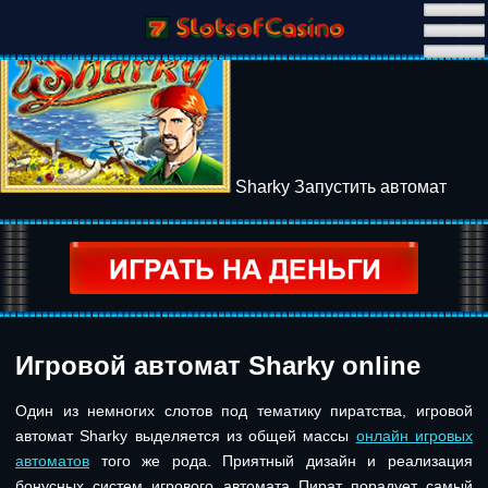
Sharky
Запустить автомат
Игровой автомат Sharky online
Один из немногих слотов под тематику пиратства, игровой
автомат Sharky выделяется из общей массы
онлайн игровых
автоматов
того же рода. Приятный дизайн и реализация
бонусных систем игрового автомата Пират порадует самый