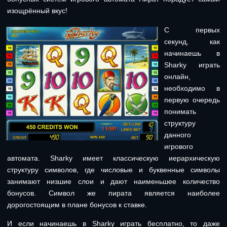
изощрённый вкус!
С первых
секунд, как
начинаешь в
Sharky играть
онлайн,
необходимо в
первую очередь
понимать
структуру
данного
игрового
автомата. Sharky имеет классическую иерархическую
структуру символов, где числовые и буквенные символы
занимают низшие слои и дают наименьшее количество
бонусов. Символ же пирата является наиболее
дорогостоящим в плане бонусов к ставке.
И если начинаешь в Sharky играть бесплатно, то даже