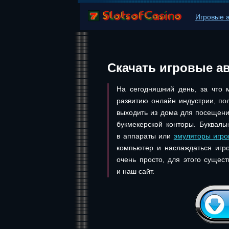
Игровые 
Скачать игровые а
На сегодняшний день, за что 
развитию онлайн индустрии, по
выходить из дома для посещени
букмекерской конторы. Букваль
в аппараты или
эмуляторы игро
компьютер и наслаждаться игр
очень просто, для этого сущес
и наш сайт.