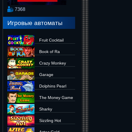
7368
Игровые автоматы
Fruit Cocktail
Book of Ra
Crazy Monkey
Garage
Dolphins Pearl
The Money Game
Sharky
Sizzling Hot
Aztec Gold