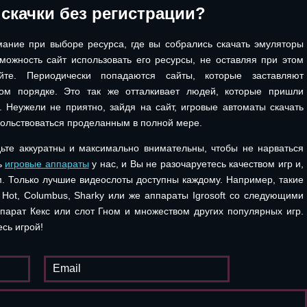
скачки без регистрации?
ание при выборе ресурса, где вы собрались скачать эмуляторы
зможность сайт использовать его ресурсы, не оставляя при этом
те. Периодически попадаются сайты, которые заставляют
ном порядке. Это так же отталкивает людей, которые пришли
 Неужели не приятно, зайдя на сайт, игровые автоматы скачать
вольствоваться проделанным в полной мере.
дьте аккуратны и максимально внимательны, чтобы не нарваться
ь
игровые аппараты
у нас, и Вы не разочаруетесь качеством игр и,
м. Только лучшие видеослоты доступны каждому. Например, такие
ng Hot, Columbus, Sharky или же аппараты Igrosoft со следующими
парат Кекс или слот Гном и множеством других популярных игр.
сь игрой!