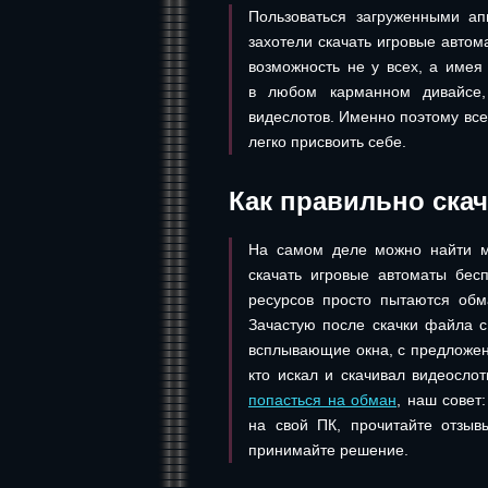
Пользоваться загруженными ап
захотели скачать игровые автом
возможность не у всех, а имея
в любом карманном дивайсе,
видеслотов. Именно поэтому вс
легко присвоить себе.
Как правильно ска
На самом деле можно найти мн
скачать игровые автоматы бес
ресурсов просто пытаются обм
Зачастую после скачки файла с
всплывающие окна, с предложени
кто искал и скачивал видеосло
попасться на обман
, наш совет
на свой ПК, прочитайте отзыв
принимайте решение.