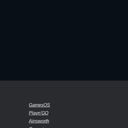
GamesOS
Playn'GO
Ainsworth