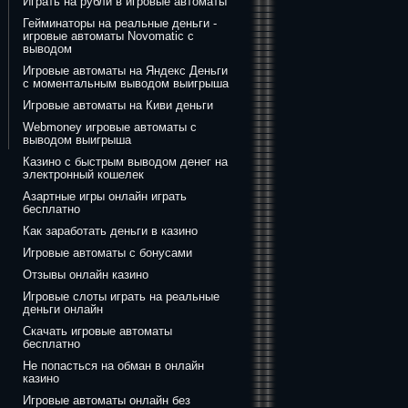
Играть на рубли в игровые автоматы
Гейминаторы на реальные деньги -
игровые автоматы Novomatic с
выводом
Игровые автоматы на Яндекс Деньги
с моментальным выводом выигрыша
Игровые автоматы на Киви деньги
Webmoney игровые автоматы с
выводом выигрыша
Казино с быстрым выводом денег на
электронный кошелек
Азартные игры онлайн играть
бесплатно
Как заработать деньги в казино
Игровые автоматы с бонусами
Отзывы онлайн казино
Игровые слоты играть на реальные
деньги онлайн
Скачать игровые автоматы
бесплатно
Не попасться на обман в онлайн
казино
Игровые автоматы онлайн без