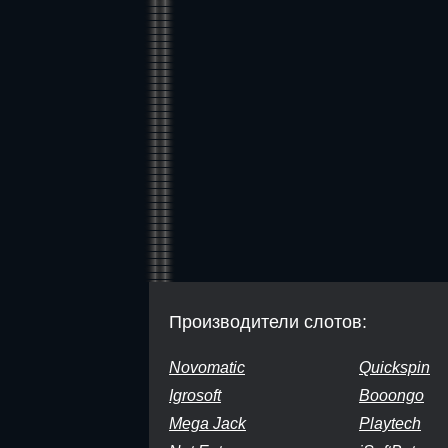
Производители слотов:
Novomatic
Quickspin
Igrosoft
Booongo
Mega Jack
Playtech