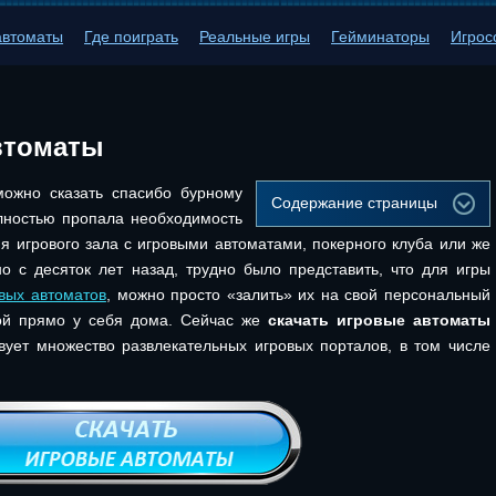
автоматы
Где поиграть
Реальные игры
Гейминаторы
Игрос
втоматы
можно сказать спасибо бурному
Содержание страницы
лностью пропала необходимость
я игрового зала с игровыми автоматами, покерного клуба или же
но с десяток лет назад, трудно было представить, что для игры
вых автоматов
, можно просто «залить» их на свой персональный
ой прямо у себя дома. Сейчас же
скачать игровые автоматы
твует множество развлекательных игровых порталов, в том числе