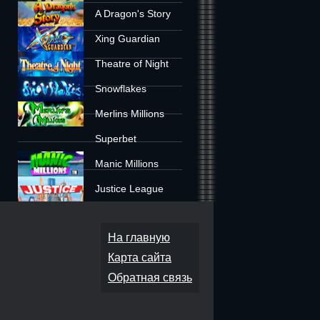
A Dragon's Story
Xing Guardian
Theatre of Night
Snowflakes
Merlins Millions
Superbet
Manic Millions
Justice League
На главную
Карта сайта
Обратная связь