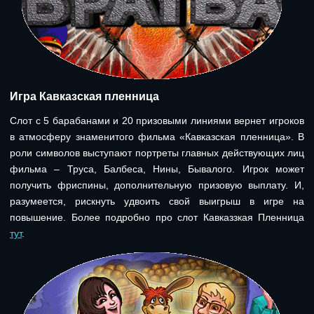
Игра Кавказская пленница
Слот с 5 барабанами и 20 призовыми линиями вернет игроков
в атмосферу знаменитого фильма «Кавказская пленница». В
роли символов выступают портреты главных действующих лиц
фильма – Труса, Балбеса, Нины, Бывалого. Игрок может
получить фриспины, дополнительную призовую выплату. И,
разумеется, рискнуть удвоить свой выигрыш в игре на
повышение. Более подробно про слот Кавказзкая Пленница
тут
.