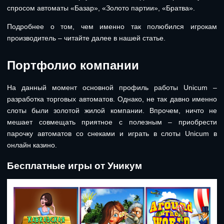
спросом автоматы «Базар», «Золото партии», «Братва».
Подробнее о том, чем именно так полюбился игрокам
производитель – читайте далее в нашей статье.
Портфолио компании
На данный момент основной профиль работы Unicum –
разработка торговых автоматов. Однако, не так давно именно
слоты были золотой жилой компании. Впрочем, ничто не
мешает совмещать приятное с полезным – приобрести
парочку автоматов со снеками и играть в слоты Unicum в
онлайн казино.
Бесплатные игры от Уникум