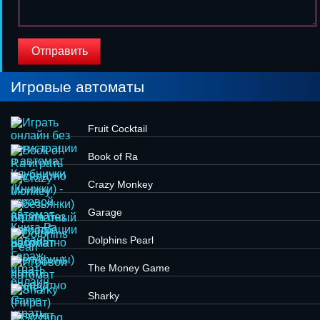
Отправить
Игровые автоматы
Fruit Cocktail
Book of Ra
Crazy Monkey
Garage
Dolphins Pearl
The Money Game
Sharky