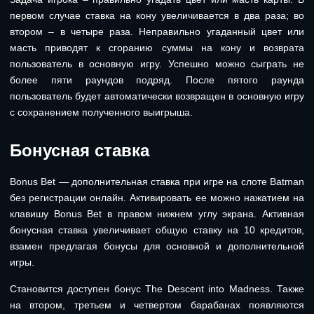
первом случае ставка на кону увеличивается в два раза; во
втором – в четыре раза. Неправильно угаданный цвет или
масть приводят к сгоранию суммы на кону и возврата
пользователь в основную игру. Успешно можно сыграть не
более пяти раундов подряд. После пятого раунда
пользователь будет автоматически возвращен в основную игру
с сохранением полученного выигрыша.
Бонусная ставка
Bonus Bet — дополнительная ставка при игре на слоте Batman
без регистрации онлайн. Активировать ее можно нажатием на
клавишу Bonus Bet в правом нижнем углу экрана. Активная
бонусная ставка увеличивает общую ставку на 10 кредитов,
взамен предлагая бонусы для основной и дополнительной
игры.
Становится доступен бонус The Descent into Madness. Также
на втором, третьем и четвертом барабанах появляются