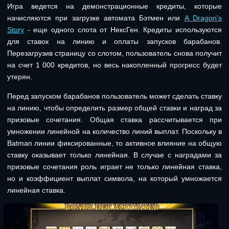
Игра ведется на демонстрационные кредиты, которые
начисляются при загрузке автомата Бэтмен или
A Dragon's
Story
- еще одного слота от НексГен. Кредиты используются
для ставок на линию и оплаты запусков барабанов.
Перезагрузив страницу со слотом, пользователь снова получит
на счет 1 000 кредитов, но весь накопленный прогресс будет
утерян.
Перед запуском барабанов пользователь может сделать ставку
на линию, чтобы определить размер общей ставки и наград за
призовые сочетания. Общая ставка рассчитывается при
умножении линейной на количество линий выплат. Поскольку в
Batman линии фиксированные, то активное влияние на общую
ставку оказывает только линейная. В случае с наградами за
призовые сочетания роль играет не только линейная ставка,
но и коэффициент выплат символа, на который умножается
линейная ставка.