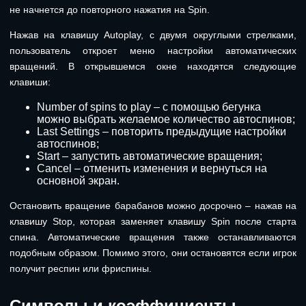
не начнется до повторного нажатия на Spin.
Нажав на клавишу Autoplay, с двумя округлыми стрелками,
пользователь откроет меню настройки автоматических
вращений. В открывшемся окне находятся следующие
клавиши:
Number of spins to play – с помощью бегунка
можно выбрать желаемое количество автоспинов;
Last Settings – повторить предыдущие настройки
автоспинов;
Start – запустить автоматические вращения;
Cancel – отменить изменения и вернуться на
основной экран.
Остановить вращение барабанов можно досрочно – нажав на
клавишу Stop, которая заменяет клавишу Spin после старта
спина. Автоматические вращения также останавливаются
подобным образом. Помимо этого, они остановятся если игрок
получит респин или фриспины.
Символы и коэффициенты