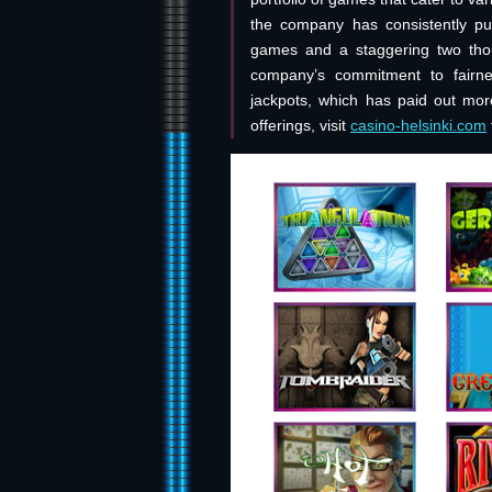
the company has consistently pu
games and a staggering two thou
company’s commitment to fairnes
jackpots, which has paid out more
offerings, visit
casino-helsinki.com