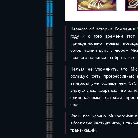
Немного об истории. Компания
году и с того времени этот
принципиально новым позици
сегодняшний день в любом Micr
немного порыться, собрать все 
Нельзя не упомянуть, что Mi
большую сеть прогрессивных 
выиграли уже больше чем 375 
виртуальных азартных игр зап
единоразовым платежом, прост
евро.
Итак, все казино Микрогеймин
абсолютно честную игру, а так 
транзикаций.