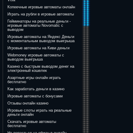
Копеечные игровые автоматы онлайн
Играть на рубли в игровые автоматы
Гейминаторы на реальные деньги -
игровые автоматы Novomatic с
выводом
Игровые автоматы на Яндекс Деньги
с моментальным выводом выигрыша
Игровые автоматы на Киви деньги
Webmoney игровые автоматы с
выводом выигрыша
Казино с быстрым выводом денег на
электронный кошелек
Азартные игры онлайн играть
бесплатно
Как заработать деньги в казино
Игровые автоматы с бонусами
Отзывы онлайн казино
Игровые слоты играть на реальные
деньги онлайн
Скачать игровые автоматы
бесплатно
Не попасться на обман в онлайн