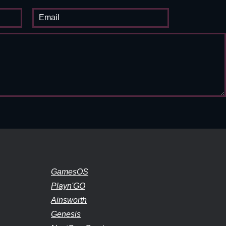
GamesOS
Playn'GO
Ainsworth
Genesis