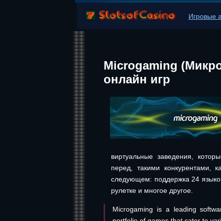
Игровые 
Microgaming (Микр
онлайн игр
виртуальные заведения, кото
перед, такими конкурентами, 
следующем: поддержка 24 языков,
рулетке и многое другое.
Microgaming is a leading softwar
portfolio of games that cater to var