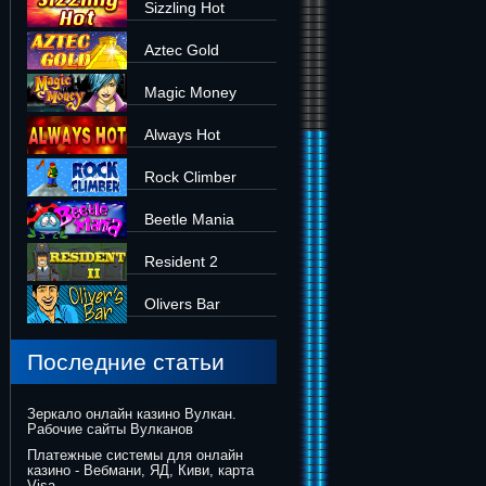
Sizzling Hot
Aztec Gold
Magic Money
Always Hot
Rock Climber
Beetle Mania
Resident 2
Olivers Bar
Последние статьи
Зеркало онлайн казино Вулкан.
Рабочие сайты Вулканов
Платежные системы для онлайн
казино - Вебмани, ЯД, Киви, карта
Visa