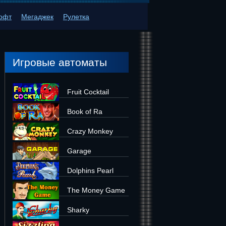
офт
Мегаджек
Рулетка
Игровые автоматы
Fruit Cocktail
Book of Ra
Crazy Monkey
Garage
Dolphins Pearl
The Money Game
Sharky