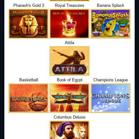
Pharaoh's Gold 3
Royal Treasures
Banana Splash
Attila
Basketball
Book of Egypt
Champions League
Columbus Deluxe