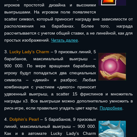
игроков простотой дизайна и высокими
выигрышами. На игровом поле появляется
scatter символ, который приносит награду вне зависимости от
расположения на барабанах. Более того, награда
рассчитывается с учетом общей ставки, а не линейной, как для
простых изображений.
Читать далее
.
3.
Lucky Lady's Charm
– 9 призовых линий, 5
барабанов, максимальный выигрыш –
900 000. По мере вращения барабанов,
игроку будут попадаться два специальных
символа – «дикий» и разброс. Любая
комбинация с участием «дикого» приносит
удвоенный выигрыш, а scatter 15 фриспинов и множитель
награды х3. Все выигрыши можно дополнительно умножить в
риск-игре, если правильно угадать цвет карты.
Подробнее
.
4.
Dolphin’s Pearl
– 5 барабанов, 9 призовых
линий, максимальный выигрыш – 900 000.
Как и в автомате Lucky Lady's Charm