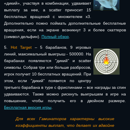
«дикий», участвуя в комбинации, удваивает
выплату за нее, а scatter приносит 15
бесплатных вращений с множителем х3.
Дополнительно пожно поймать дополнительные бесплатные
вращения, если на экране возникнут 3 и более скаттеров
(символ дельфин).
Полный обзор
.
5.
Hot Target
– 5 барабанов, 9 игровых
линий, максимальный выигрыш - 500000. На
барабанах появляются "дикий" и scatter
символы. Собрав три или больше разбросов,
игрок получит 10 бесплатных вращений. При
этом, если "дикий" появится по центру
третьего барабана в туре с фриспинами – все награды за спин
удваиваются. Также можно рискнуть выигрышем в игре на
повышение, чтобы получить его в двойном размере.
Бесплатная версия игры
.
Для всех Гаминаторов характерны высокие
коэффициенты выплат, что делает их вдвойне