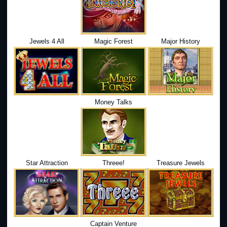
Jewels 4 All
Magic Forest
Major History
Money Talks
Star Attraction
Threee!
Treasure Jewels
Captain Venture