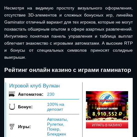
Несмотря на видимую простоту визуального оформления,
отсутствие 3D-элементов и сложных бонусных игр, линейка
Gaminator отличный вариант для тех игроков, которые не могут
похвастать обширным опытом в сфере азартных развлечений.
Интуитивно понятная панель управления и таблица выплат
облегчает знакомство с игровыми автоматами. А высокие RTP
и бонусы от специальных символов приносят солидные
выигрыши.
Рейтинг онлайн казино с играми гаминатор
Игровой клуб Вулкан
Автоматов:
230
100% на
Бонус:
депозит
Автоматы,
Рулетки,
ИГРАТЬ В КАЗИНО
Игры:
Покер,
Блекджек