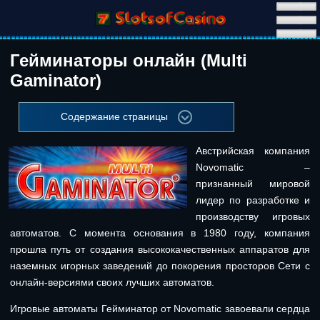
Гейминаторы онлайн (Multi
Gaminator)
Содержание страницы
Австрийская компания
Novomatic –
признанный мировой
лидер по разработке и
производству игровых
автоматов. С момента основания в 1980 году, компания
прошла путь от создания высококачественных аппаратов для
наземных игорных заведений до покорения просторов Сети с
онлайн-версиями своих лучших автоматов.
Игровые автоматы Гейминатор от Novomatic завоевали сердца