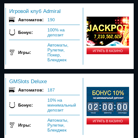
Игровой клуб Admiral
Автоматов:
190
100% на
Бонус:
депозит
Автоматы,
Рулетки,
ИГРАТЬ В КАЗИНО
Игры:
Покер,
Блекджек
GMSlots Deluxe
Автоматов:
187
10% на
Бонус:
минимальный
депозит
Автоматы,
ИГРАТЬ В КАЗИНО
Игры:
Рулетки,
Блекджек