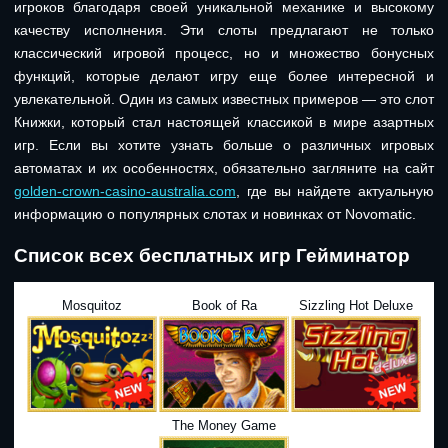
игроков благодаря своей уникальной механике и высокому
качеству исполнения. Эти слоты предлагают не только
классический игровой процесс, но и множество бонусных
функций, которые делают игру еще более интересной и
увлекательной. Один из самых известных примеров — это слот
Книжки, который стал настоящей классикой в мире азартных
игр. Если вы хотите узнать больше о различных игровых
автоматах и их особенностях, обязательно загляните на сайт
golden-crown-casino-australia.com
, где вы найдете актуальную
информацию о популярных слотах и новинках от Novomatic.
Список всех бесплатных игр Гейминатор
Mosquitoz
Book of Ra
Sizzling Hot Deluxe
The Money Game