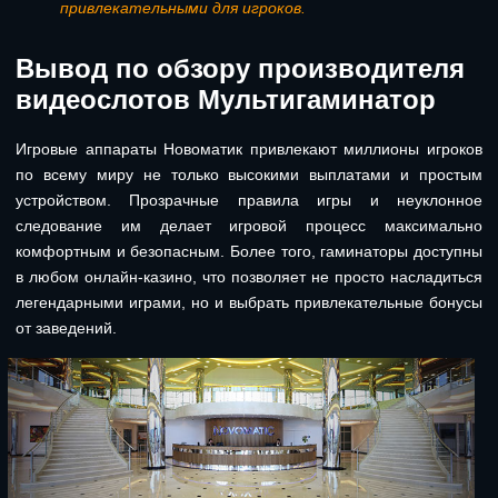
привлекательными для игроков.
Вывод по обзору производителя
видеослотов Мультигаминатор
Игровые аппараты Новоматик привлекают миллионы игроков
по всему миру не только высокими выплатами и простым
устройством. Прозрачные правила игры и неуклонное
следование им делает игровой процесс максимально
комфортным и безопасным. Более того, гаминаторы доступны
в любом онлайн-казино, что позволяет не просто насладиться
легендарными играми, но и выбрать привлекательные бонусы
от заведений.