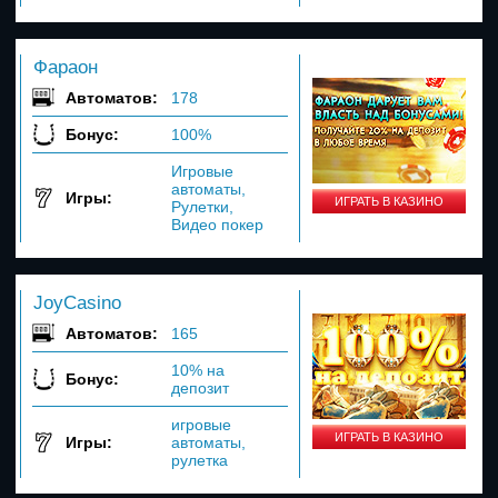
Фараон
Автоматов:
178
Бонус:
100%
Игровые
автоматы,
Игры:
ИГРАТЬ В КАЗИНО
Рулетки,
Видео покер
JoyCasino
Автоматов:
165
10% на
Бонус:
депозит
игровые
ИГРАТЬ В КАЗИНО
Игры:
автоматы,
рулетка