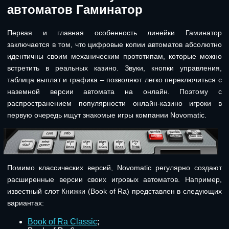
автоматов Гаминатор
Первая и главная особенность линейки Гаминатор
заключается в том, что цифровые копии автоматов абсолютно
идентичны своим механическим прототипам, которые можно
встретить в реальных казино. Звуки, кнопки управления,
таблица выплат и графика – позволяют легко переключиться с
наземной версии автомата на онлайн. Поэтому с
распространением популярности онлайн-казино игроки в
первую очередь ищут знакомые игры компании Novomatic.
Помимо классических версий, Novomatic регулярно создают
расширенные версии своих игровых автоматов. Например,
известный слот Книжки (Book of Ra) представлен в следующих
вариантах:
Book of Ra Classic
;