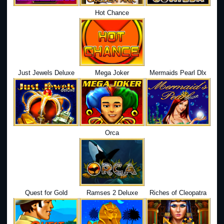
Hot Chance
Just Jewels Deluxe
Mega Joker
Mermaids Pearl Dlx
Orca
Quest for Gold
Ramses 2 Deluxe
Riches of Cleopatra