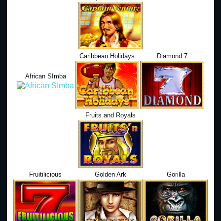
Caribbean Holidays
Diamond 7
African SImba
Fruits and Royals
Fruitilicious
Golden Ark
Gorilla