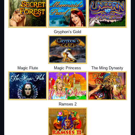
Gryphon’s Gold
Magic Flute
Magic Princess
The Ming Dynasty
Ramses 2