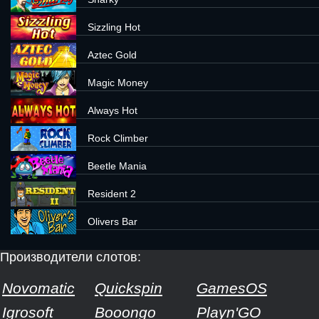
Sizzling Hot
Aztec Gold
Magic Money
Always Hot
Rock Climber
Beetle Mania
Resident 2
Olivers Bar
Производители слотов:
Novomatic
Quickspin
GamesOS
Igrosoft
Booongo
Playn'GO