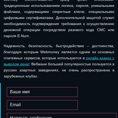
традиционным использованием логина, пароля, уникальными
файлами, содержащими секретные ключи, специальными
цифровыми сертификатами. Дополнительной защитой служит
необходимость подтверждения требования к осуществлению
денежной операции посредством разового кода СМС или
пароля E-Num.
Надежность, безопасность, быстродействие – достоинства,
благодаря которым Webmoney является одним из основных
платежных сервисов, которые используются в
онлайн казино с
выводом денег
. Вебмани большей популярностью пользуется в
русских азартных заведениях, не очень распространена в
зарубежных клубах.