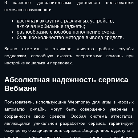
В качестве дополнительных достоинств пользователи
отмечают возможности:
доступа к аккаунту с различных устройств,
включая мобильные гаджеты;
разнообразие способов пополнение счета;
большое количество методов вывода средств.
Важно отметить и отличное качество работы службы
поддержки, способную оказать оперативную помощь при
настройке кошелька и переводах.
Абсолютная надежность сервиса
Вебмани
Пользователи, использующие Webmoney для игры в игровых
автоматах онлайн, могут быть совершенно уверены в
сохранности своих средств. Особая система аттестатов,
являющаяся уникальной разработкой сервиса, гарантирует
безупречную защищенность сервиса. Защищенность доступа в
систему обеспечивается сразу тремя способами: