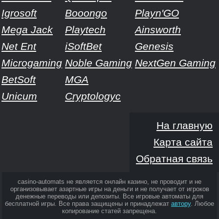
Igrosoft
Booongo
Playn'GO
Mega Jack
Playtech
Ainsworth
Net Ent
iSoftBet
Genesis
Microgaming
Noble Gaming
NextGen Gaming
BetSoft
MGA
Unicum
Cryptologyc
На главную
Карта сайта
Обратная связь
casino-automats не является онлайн казино, не проводит и не
организовывает азартные игры на деньги и не получает от игроков
денежные переводы или депозиты. Все игровые автоматы для
бесплатной игры. Все права защищены и принадлежат
автору
. Любое
копирование статей запрещена.