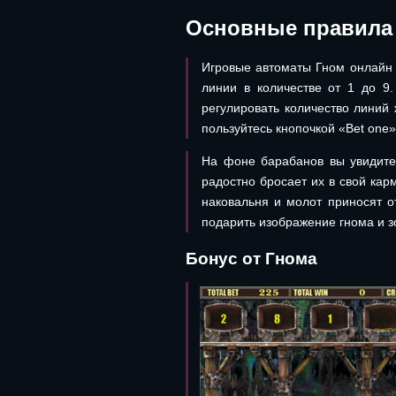
Основные правила
Игровые автоматы Гном онлайн 
линии в количестве от 1 до 9
регулировать количество линий 
пользуйтесь кнопочкой «Bet one»
На фоне барабанов вы увидите
радостно бросает их в свой кар
наковальня и молот приносят 
подарить изображение гнома и 
Бонус от Гнома