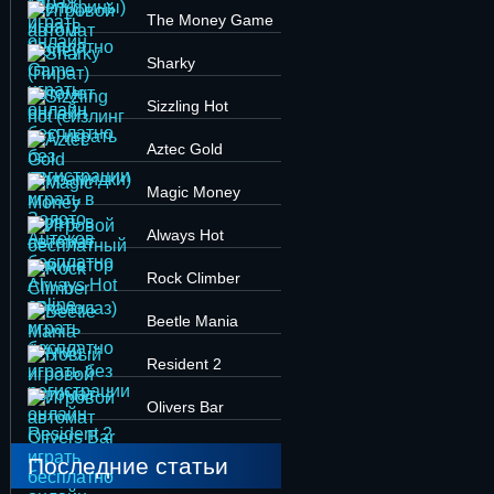
The Money Game
Sharky
Sizzling Hot
Aztec Gold
Magic Money
Always Hot
Rock Climber
Beetle Mania
Resident 2
Olivers Bar
Последние статьи