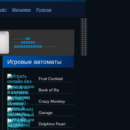
офт
Мегаджек
Рулетка
Игровые автоматы
Fruit Cocktail
Book of Ra
Crazy Monkey
Garage
Dolphins Pearl