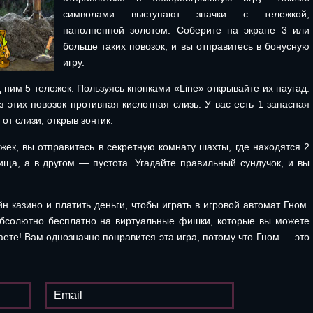
символами выступают значки с тележкой,
наполненной золотом. Соберите на экране 3 или
больше таких повозок, и вы отправитесь в бонусную
игру.
д ним 5 тележек. Пользуясь кнопками «Line» открывайте их наугад.
з этих повозок противная кислотная слизь. У вас есть 1 запасная
от слизи, открыв зонтик.
ек, вы отправитесь в секретную комнату шахты, где находятся 2
ища, а в другом — пустота. Угадайте правильный сундучок, и вы
н казино и платить деньги, чтобы играть в игровой автомат Гном.
абсолютно бесплатно на виртуальные фишки, которые вы можете
аете! Вам однозначно понравится эта игра, потому что Гном — это